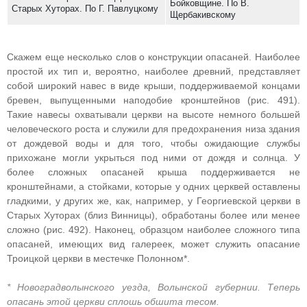
Бойковщине. По В.
Старых Хуторах. По Г. Павлуцкому
Щербакивскому
Скажем еще несколько слов о конструкции опасаней. Наиболее
простой их тип и, вероятно, наиболее древний, представляет
собой широкий навес в виде крыши, поддерживаемой концами
бревен, выпущенными наподобие кронштейнов (рис. 491).
Такие навесы охватывали церкви на высоте немного большей
человеческого роста и служили для предохранения низа здания
от дождевой воды и для того, чтобы ожидающие службы
прихожане могли укрыться под ними от дождя и солнца. У
более сложных опасаней крыша поддерживается не
кронштейнами, а стойками, которые у одних церквей оставлены
гладкими, у других же, как, например, у Георгиевской церкви в
Старых Хуторах (близ Винницы), обработаны более или менее
сложно (рис. 492). Наконец, образцом наиболее сложного типа
опасаней, имеющих вид галереек, может служить опасание
Троицкой церкви в местечке Полонном*.
* Новоградволынского уезда, Волынской губернии. Теперь
опасань этой церкви сплошь обшита тесом.