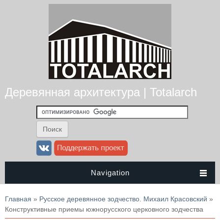
Деревянная архитектура | Totalarch
Navigation
Вы здесь
Главная
»
Русское деревянное зодчество. Михаил Красовский
»
Конструктивные приемы южнорусского церковного зодчества