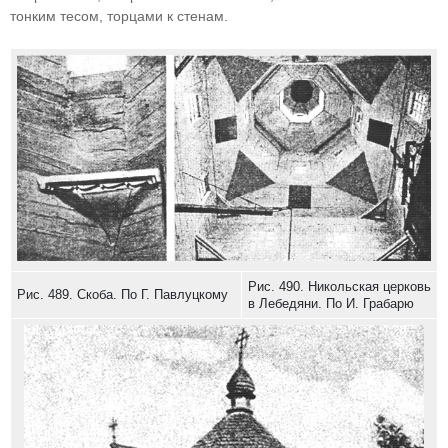
тонким тесом, торцами к стенам.
Рис. 490. Никольская церковь
Рис. 489. Скоба. По Г. Павлуцкому
в Лебедяни. По И. Грабарю