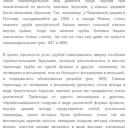
такой пирамидальный вид давался чаще срубам при
значительной их высоте, каковая, впрочем, у южных церквей
была явлением обычным. Так, например, у Покровской церкви в
Полтаве, находившейся до 1900 г. в городе Ромны, стены
нижнего сруба центральной башни имеют сильный наклон
внутрь храма, тогда как нижние срубы боковых башен
наклонены только слегка, так что на глаз они даже не кажутся
пирамидальными (рис. 487 и 488).
В целях прочности углы срубов схватывались вверху особыми
горизонтальными брусками, которые располагались в местах
перехода сруба из одной формы в другую, например, из
четверика в восьмерик, или из большого восьмерика в меньший,
и покрывались обыкновенно резьбой (рис. 489). Самые
переходы от четверика к восьмерику делались почти всегда в
виде треугольных парусов, причем уклон им придавался очень
различный. Переходы от одного восьмерика к другому,
обрабатывавшиеся снаружи в виде различной формы кровель,
внутри церкви всегда представляли собой усеченные
пирамиды, грани которых были рубленые; точно так же
венчающие церковь купола, имевшие снаружи весьма сложную
форму, изнутри церкви делались в виде высоких усеченных