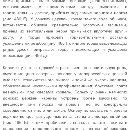
ними прикрыты более узкими тесинами («нащельниками»),
сливающимися с промежутками между вырезами в
горизонтальных досках, прибитых под самым карнизом церкви
(рис. 486 Е). У донских церквей, кроме такого рода обшивки,
встречается обшивка сравнительно короткими тесинами,
причем их вертикальные ребра примыкают вплотную друг к
другу, а торцы прикрыты горизонтальными досками,
украшенными резьбой (рис. 486 Г), или же торцы вышележащих
рядов досок прикрывают торцы нижележащих и украшены
порезками (рис. 486 Д).
Карнизы у южных церквей играют очень незначительную роль;
вместо мощных северных повалов у малороссийских церквей
имеются незначительного выноса и такой же высоты карнизы,
образованные несколькими профилеванными брусками, почти
невидными под свесами кровель. Только у очень немногих
донских церквей карнизы устроены более массивно, по
внешности они похожи на повалы, но по конструкции
совершенно от них отличаются. Основу их составляли бревна
верхних венцов, выпущенные из-за стены в виде кронштейнов
(рис. 486 В); к ним прибивались сначала толстые тесины в
направлении, параллельном стенам, а затем обшивались