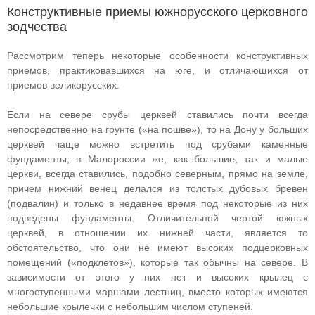
Конструктивные приемы южнорусского церковного
зодчества
Рассмотрим теперь некоторые особенности конструктивных
приемов, практиковавшихся на юге, и отличающихся от
приемов великорусских.
Если на севере срубы церквей ставились почти всегда
непосредственно на грунте («на пошве»), то на Дону у больших
церквей чаще можно встретить под срубами каменные
фундаменты; в Малороссии же, как большие, так и малые
церкви, всегда ставились, подобно северным, прямо на земле,
причем нижний венец делался из толстых дубовых бревен
(подвалин) и только в недавнее время под некоторые из них
подведены фундаменты. Отличительной чертой южных
церквей, в отношении их нижней части, является то
обстоятельство, что они не имеют высоких подцерковных
помещений («подклетов»), которые так обычны на севере. В
зависимости от этого у них нет и высоких крылец с
многоступенными маршами лестниц, вместо которых имеются
небольшие крылечки с небольшим числом ступеней.