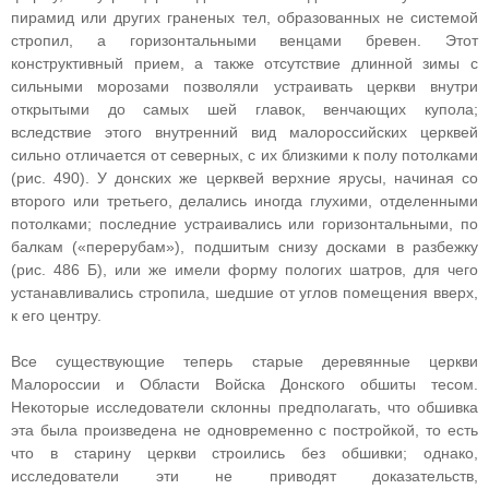
пирамид или других граненых тел, образованных не системой
стропил, а горизонтальными венцами бревен. Этот
конструктивный прием, а также отсутствие длинной зимы с
сильными морозами позволяли устраивать церкви внутри
открытыми до самых шей главок, венчающих купола;
вследствие этого внутренний вид малороссийских церквей
сильно отличается от северных, с их близкими к полу потолками
(рис. 490). У донских же церквей верхние ярусы, начиная со
второго или третьего, делались иногда глухими, отделенными
потолками; последние устраивались или горизонтальными, по
балкам («перерубам»), подшитым снизу досками в разбежку
(рис. 486 Б), или же имели форму пологих шатров, для чего
устанавливались стропила, шедшие от углов помещения вверх,
к его центру.
Все существующие теперь старые деревянные церкви
Малороссии и Области Войска Донского обшиты тесом.
Некоторые исследователи склонны предполагать, что обшивка
эта была произведена не одновременно с постройкой, то есть
что в старину церкви строились без обшивки; однако,
исследователи эти не приводят доказательств,