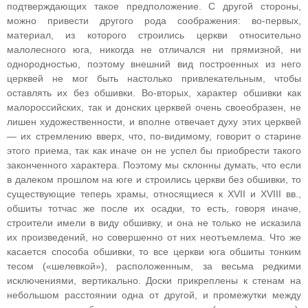
подтверждающих такое предположение. С другой стороны,
можно привести другого рода соображения: во-первых,
материал, из которого строились церкви относительно
малолесного юга, никогда не отличался ни прямизной, ни
однородностью, поэтому внешний вид построенных из него
церквей не мог быть настолько привлекательным, чтобы
оставлять их без обшивки. Во-вторых, характер обшивки как
малороссийских, так и донских церквей очень своеобразен, не
лишен художественности, и вполне отвечает духу этих церквей
— их стремлению вверх, что, по-видимому, говорит о старине
этого приема, так как иначе он не успел бы приобрести такого
законченного характера. Поэтому мы склонны думать, что если
в далеком прошлом на юге и строились церкви без обшивки, то
существующие теперь храмы, относящиеся к XVII и XVIII вв.,
обшиты тотчас же после их осадки, то есть, говоря иначе,
строители имели в виду обшивку, и она не только не исказила
их произведений, но совершенно от них неотъемлема. Что же
касается способа обшивки, то все церкви юга обшиты тонким
тесом («шелевкой»), расположенным, за весьма редкими
исключениями, вертикально. Доски прикреплены к стенам на
небольшом расстоянии одна от другой, и промежутки между