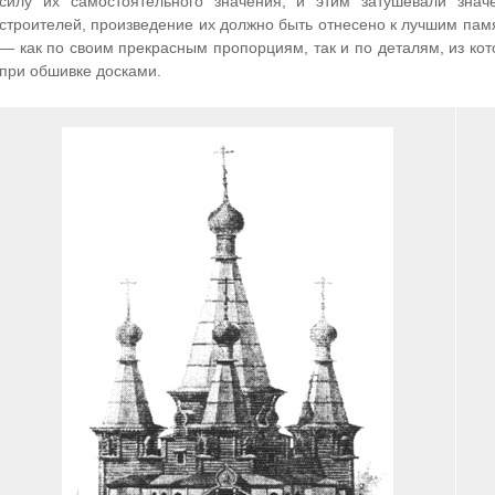
силу их самостоятельного значения, и этим затушевали знач
строителей, произведение их должно быть отнесено к лучшим пам
— как по своим прекрасным пропорциям, так и по деталям, из кот
при обшивке досками.