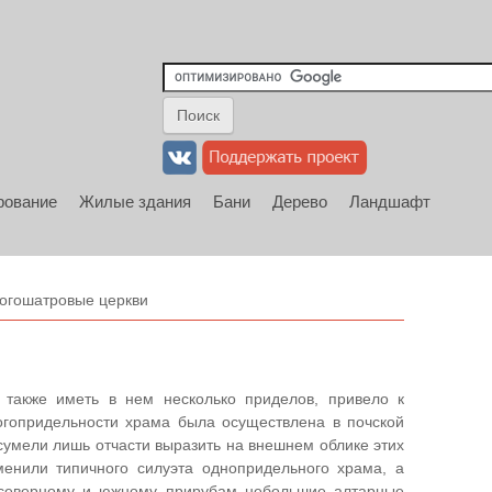
рование
Жилые здания
Бани
Дерево
Ландшафт
огошатровые церкви
также иметь в нем несколько приделов, привело к
огопридельности храма была осуществлена в почской
х сумели лишь отчасти выразить на внешнем облике этих
зменили типичного силуэта однопридельного храма, а
о северному и южному прирубам небольшие алтарные