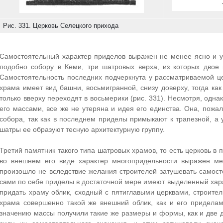
Рис. 331. Церковь Селецкого прихода
Самостоятельный характер приделов выражен не менее ясно и у
подобно собору в Кеми, три шатровых верха, из которых двое
Самостоятельность последних подчеркнута у рассматриваемой це
храма имеет вид башни, восьмигранной, снизу доверху, тогда к
только вверху переходят в восьмерики (рис. 331). Несмотря, одна
его массами, все же не утеряна и идея его единства. Она, пожал
собора, так как в последнем приделы примыкают к трапезной, а 
шатры ее образуют тесную архитектурную группу.
Третий памятник такого типа шатровых храмов, то есть церковь в
во внешнем его виде характер многопридельности выражен мен
произошло не вследствие желания строителей затушевать самосто
сами по себе приделы в достаточной мере имеют выделенный харак
придать храму облик, сходный с пятиглавыми церквами, строите
храма совершенно такой же внешний облик, как и его приделам
значению массы получили такие же размеры и формы, как и две 