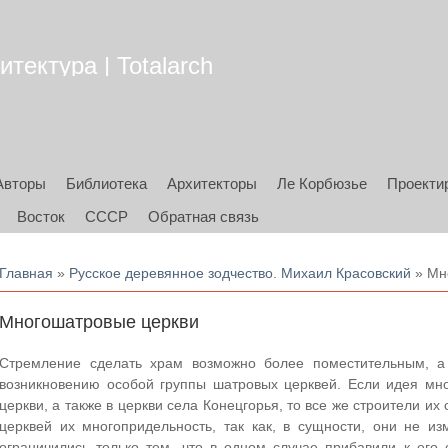
тектура | Totalarch
Авторы
Библиотека
Архитекторы
Ле Корбюзье
Проекти
Восток
СССР
Обратная связь
Вы здесь
Главная
»
Русское деревянное зодчество. Михаил Красовский
» Мн
Многошатровые церкви
Стремление сделать храм возможно более поместительным, а 
возникновению особой группы шатровых церквей. Если идея мн
церкви, а также в церкви села Конецгорья, то все же строители и
церквей их многопридельность, так как, в сущности, они не и
ограничились только тем, что в одном случае прибавили к ег