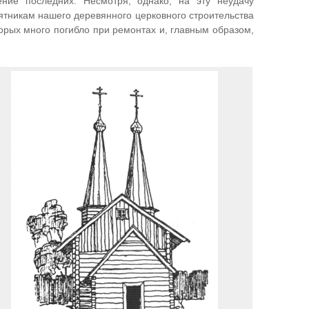
ение последних. Несмотря, однако, на эту неудачу
ятникам нашего деревянного церковного строительства
орых много погибло при ремонтах и, главным образом,