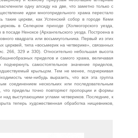
асчленили одну апсиду на две, что заметно только с
уществление идеи многопридельного храма перестало
ь такие церкви, как Успенский собор в городе Кеми
 церковь в Селецком приходе (Холмогорского уезда,
ы в посаде Неноксе (Архангельского уезда. Построена в
новного квадрата или восьмиугольника. Первый из этих
х церквей, типа «восьмерик на четверике», связанных
с. 266, 329 и 330). Относительно небольшая высота
 башнеобразных приделов и самого храма, величавая
 подчеркнуть самостоятельное значение приделов,
редшествуемый крыльцом. Тем не менее, подчеркивая
ходимость чем-нибудь выразить, что вся эта группа
ным соединением нескольких или последовательным
ем, что приделы точно повторяют пропорции и формы
ки над выступающими углами четвериков. Последние, к
крыта теперь художественная обработка нищевников,