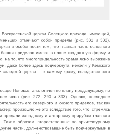
 Воскресенской церкви Селецкого прихода, имеющей,
 меньших отмечают собой приделы (рис. 331 и 332).
ркви в особенности тем, что главная часть основного
ак башни приделов имеют в плане квадратную форму и
ко, на то, что многопридельность храма ясно выражена
уй, даже более здесь подчеркнута, нежели у Кемского
у селедкой церкви — к самому храму, вследствие чего
 посаде Неноксе, аналогичен по плану предыдущему, но
ее ясно (рис. 272, 290 и 333). Однако, последнее
ятельность его северного и южного приделов, так как
тер; произошло же это вследствие того, что, стремясь
ли придали западному и алтарному прирубам главного
. Таким образом, второстепенные по архитектурному
другие части, долженствовавшие быть подчеркнутыми в