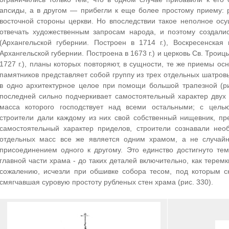
апсиды, а в другом — прибегли к еще более простому приему: р
восточной стороны церкви. Но впоследствии такое неполное ос
отвечать художественным запросам народа, и поэтому создалис
(Архангельской губернии. Построен в 1714 г.), Воскресенская
Архангельской губернии. Построена в 1673 г.) и церковь Св. Троиц
1727 г.), планы которых повторяют, в сущности, те же приемы ос
памятников представляет собой группу из трех отдельных шатровы
в одно архитектурное целое при помощи большой трапезной (ри
последней сильно подчеркивает самостоятельный характер двух
масса которого господствует над всеми остальными; с целью
строители дали каждому из них свой собственный нищевник, п
самостоятельный характер приделов, строители сознавали необ
отдельных масс все же является одним храмом, а не случай
присоединением одного к другому. Это единство достигнуто т
главной части храма - до таких деталей включительно, как терем
сожалению, исчезли при обшивке собора тесом, под которым с
смягчавшая суровую простоту рубленых стен храма (рис. 330).