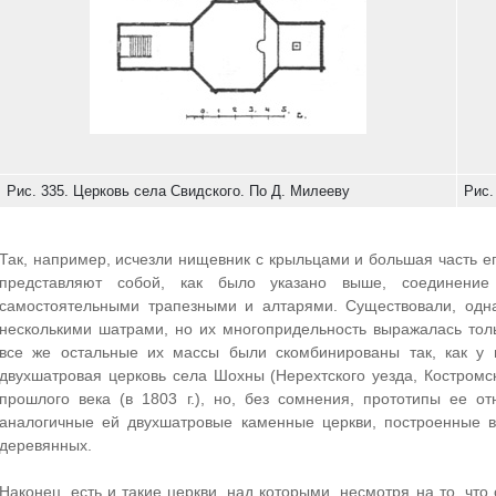
Рис. 335. Церковь села Свидского. По Д. Милееву
Рис.
Так, например, исчезли нищевник с крыльцами и большая часть ег
представляют собой, как было указано выше, соединени
самостоятельными трапезными и алтарями. Существовали, одна
несколькими шатрами, но их многопридельность выражалась тол
все же остальные их массы были скомбинированы так, как у 
двухшатровая церковь села Шохны (Нерехтского уезда, Костромск
прошлого века (в 1803 г.), но, без сомнения, прототипы ее о
аналогичные ей двухшатровые каменные церкви, построенные в
деревянных.
Наконец, есть и такие церкви, над которыми, несмотря на то, чт