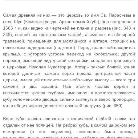
Самая древняя из них — это церковь во имя Св. Параскевы в
селе Шуе (Кемского уезда, Архангельской губ.); она построена в
1666 г. и, как видно из чертежей ее плана и разреза (рис. 348 и
349), состоит из трех главных частей, а именно: из обширной
трапезной, помещения для молящихся и алтаря, стоящих на
невысоком подцерковье (подклете). Перед трапезной находится
крыльцо, с которого устроен переход на колокольню; другой
переход, имеющий вид крытой галерейки, соединяет трапезную
с церковью Николая Чудотворца. Алтарь покрыт бочкой, конек
которой достигает самого верха повала центральной части
церкви, имеющей относительно небольшую высоту — всего три
сажени и два аршина. Над этой-то частью церкви и
возвышается кровля «кубом», имеющая, в противоположность
кубу коломенского дворца, сильно вытянутые вверх пропорции,
что в общих чертах делает ее похожей на грушу (рис. 350).
Верх куба плавно сливается с конической шейкой главки, но
отдален от нее полицей. На ребрах куба, в самом широком его
измерении (в его «пучине»), помещены были прежде