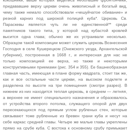
кокошники, выше которых виделись небольшие фронтончики,
придававшие верху церкви очень живописный и богатый вид,
чему также немало способствовали «чешуйчатое обивание» и
резной карниз под широкой полицей куба*. Церковь Св.
Параскевы является чуть ли не единственной** среди
памятников такого типа, у которой над кубастой кровлей
высится одна глава; обычно же их устраивали несколько.
Образцом такой композиции может служить церковь Вознесения
Господня в селе Кушерецком (Онежского уезда, Архангельской
губернии), построенная в 1668 г., и интересная для нас не
только композицией ее верха, но также и некоторыми
конструктивными приемами (рис. 354 и 355). Ее башнеобразная
главная часть, имеющая в плане форму квадрата, стоит так же,
как и все остальные части церкви, на высоком подклете и
разделена по высоте на три помещения (смотри разрез). В
нижнем из них находится теплая церковь, в среднем — летняя,
а верхнее не имеет специального назначения и образовалось
от устройства второго потолка, служащего опорой для двух
пересекающихся под прямым углом рубленых стен, которые
связывают тоже рубленные из бревен грани куба и несут на
себе каркас средней главы. Четыре же малые главы укреплены
прямо на срубе куба. С востока к основному срубу примыкает