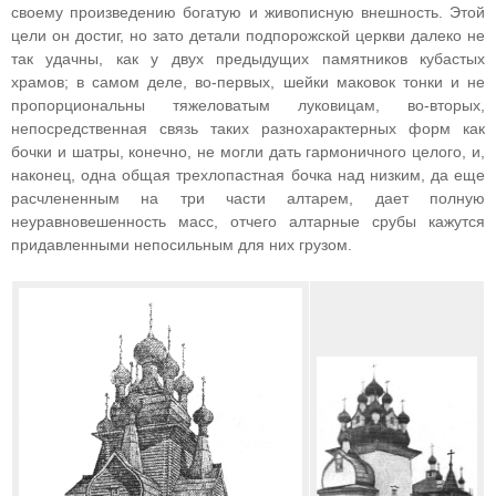
своему произведению богатую и живописную внешность. Этой
цели он достиг, но зато детали подпорожской церкви далеко не
так удачны, как у двух предыдущих памятников кубастых
храмов; в самом деле, во-первых, шейки маковок тонки и не
пропорциональны тяжеловатым луковицам, во-вторых,
непосредственная связь таких разнохарактерных форм как
бочки и шатры, конечно, не могли дать гармоничного целого, и,
наконец, одна общая трехлопастная бочка над низким, да еще
расчлененным на три части алтарем, дает полную
неуравновешенность масс, отчего алтарные срубы кажутся
придавленными непосильным для них грузом.