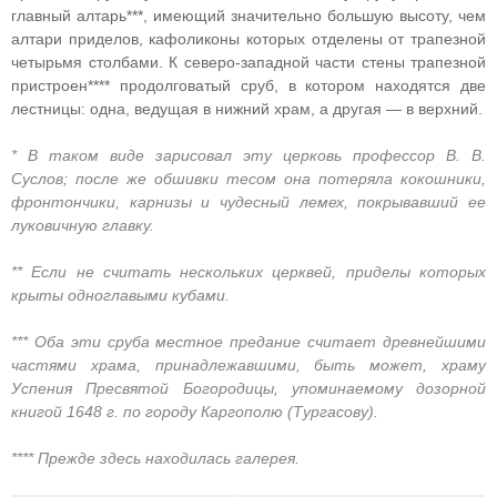
главный алтарь***, имеющий значительно большую высоту, чем
алтари приделов, кафоликоны которых отделены от трапезной
четырьмя столбами. К северо-западной части стены трапезной
пристроен**** продолговатый сруб, в котором находятся две
лестницы: одна, ведущая в нижний храм, а другая — в верхний.
* В таком виде зарисовал эту церковь профессор В. В.
Суслов; после же обшивки тесом она потеряла кокошники,
фронтончики, карнизы и чудесный лемех, покрывавший ее
луковичную главку.
** Если не считать нескольких церквей, приделы которых
крыты одноглавыми кубами.
*** Оба эти сруба местное предание считает древнейшими
частями храма, принадлежавшими, быть может, храму
Успения Пресвятой Богородицы, упоминаемому дозорной
книгой 1648 г. по городу Каргополю (Тургасову).
**** Прежде здесь находилась галерея.