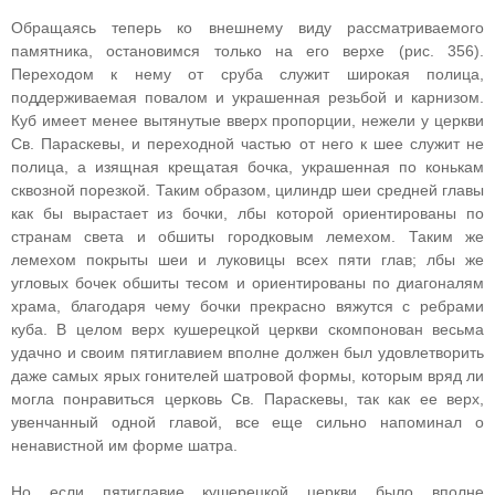
Обращаясь теперь ко внешнему виду рассматриваемого
памятника, остановимся только на его верхе (рис. 356).
Переходом к нему от сруба служит широкая полица,
поддерживаемая повалом и украшенная резьбой и карнизом.
Куб имеет менее вытянутые вверх пропорции, нежели у церкви
Св. Параскевы, и переходной частью от него к шее служит не
полица, а изящная крещатая бочка, украшенная по конькам
сквозной порезкой. Таким образом, цилиндр шеи средней главы
как бы вырастает из бочки, лбы которой ориентированы по
странам света и обшиты городковым лемехом. Таким же
лемехом покрыты шеи и луковицы всех пяти глав; лбы же
угловых бочек обшиты тесом и ориентированы по диагоналям
храма, благодаря чему бочки прекрасно вяжутся с ребрами
куба. В целом верх кушерецкой церкви скомпонован весьма
удачно и своим пятиглавием вполне должен был удовлетворить
даже самых ярых гонителей шатровой формы, которым вряд ли
могла понравиться церковь Св. Параскевы, так как ее верх,
увенчанный одной главой, все еще сильно напоминал о
ненавистной им форме шатра.
Но если пятиглавие кушерецкой церкви было вполне