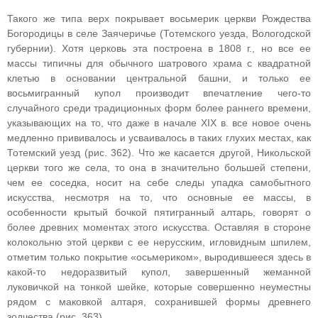
Такого же типа верх покрывает восьмерик церкви Рождества
Богородицы в селе Заячеричье (Тотемского уезда, Вологодской
губернии). Хотя церковь эта построена в 1808 г., но все ее
массы типичны для обычного шатрового храма с квадратной
клетью в основании центральной башни, и только ее
восьмигранный купол производит впечатление чего-то
случайного среди традиционных форм более раннего времени,
указывающих на то, что даже в начале XIX в. все новое очень
медленно прививалось и усваивалось в таких глухих местах, как
Тотемский уезд (рис. 362). Что же касается другой, Никольской
церкви того же села, то она в значительно большей степени,
чем ее соседка, носит на себе следы упадка самобытного
искусства, несмотря на то, что основные ее массы, в
особенности крытый бочкой пятигранный алтарь, говорят о
более древних моментах этого искусства. Оставляя в стороне
колокольню этой церкви с ее нерусским, игловидным шпилем,
отметим только покрытие «осьмериком», выродившееся здесь в
какой-то недоразвитый купол, завершенный жеманной
луковичкой на тонкой шейке, которые совершенно неуместны
рядом с маковкой алтаря, сохранившей формы древнего
зодчества (рис. 363).