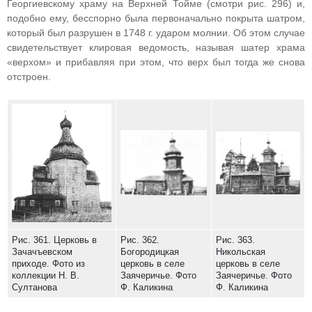
Георгиевскому храму на Верхней Тойме (смотри рис. 296) и,
подобно ему, бесспорно была первоначально покрыта шатром,
который был разрушен в 1748 г. ударом молнии. Об этом случае
свидетельствует клировая ведомость, называя шатер храма
«верхом» и прибавляя при этом, что верх был тогда же снова
отстроен.
Рис. 361. Церковь в
Рис. 362.
Рис. 363.
Зачачъевском
Богородицкая
Никольская
приходе. Фото из
церковь в селе
церковь в селе
коллекции Н. В.
Заячеричье. Фото
Заячеричье. Фото
Султанова
Ф. Каликина
Ф. Каликина