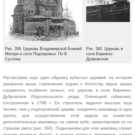
Рис. 359. Церковь Владимирской Божией
Рис. 360. Церковь в
Матери в селе Подпорожье. По В.
селе Бережно-
Суслову
Дубровском
Рассмотрим еще один образец кубастых церквей, на котором
указанное выше стремление зодчих к богатству верха храма
отразилось особенно сильно; это церковь в селе Бережно-
Дубровском (Каргопольского уезда, Олонецкой губернии),
построенная в 1768 г. Ее строитель задался мыслью еще
теснее, чем у подпорожской церкви, соединить маковицы в одну
группу; для осуществления этой задачи он поместил
дополнительные маковицы на самом кубе, ориентировав их по
странам света (рис. 360). Подножиями для этих маковиц служат
четыре крупные бочки*, в коньки которых врезаются, слегка