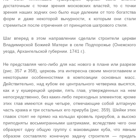
достаточным с точки зрения московских властей, то с точки
зрения наших зодчих оно было еще далеким от того богатства
форм и даже некоторой вычурности, к которым они стали
стремиться после отречения от принципов шатрового стиля.
Шаг вперед в этом направлении сделали строители церкви
Владимирской Божией Матери в селе Подпорожье (Онежского
уезда, Архангельской губернии. 1741 г.).
Не представляя чего-либо для нас нового в плане или разрезе
(рис. 357 и 358), церковь эта интересна своим многоглавием и
некоторыми особенностями в композиции основных масс.
Действительно, над кубом ее центрального четверика высятся,
как и у кушерецкой церкви, пять глав, утвержденных на нем
непосредственно, без каких-либо переходных элементов; кроме
этих глав имеются еще четыре, отмечающие собой алтарную
часть храма и три остальных его прируба (рис. 359). Шейки этих
главок стоят не прямо на кольцах кровель прирубов, а высоко
приподняты восьмигранными шатриками, вследствие чего они
образуют одну общую группу с маковицами куба, что явным
образом составляло конечную задачу строителя — придать