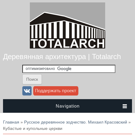
Деревянная архитектура | Totalarch
Navigation
Вы здесь
Главная
»
Русское деревянное зодчество. Михаил Красовский
»
Кубастые и купольные церкви