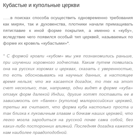
Кубастые и купольные церкви
......в поисках способа осуществить одновременно требования
как мирян, так и духовенства, плотники начали примащивать
пятиглавие к иной форме покрытия, а именно к «кубу»,
вследствие чего появился особый тип церквей, называемых по
форме их кровель «кубастыми»*.
* С формой кровли «кубом» мы уже познакомились раньше,
при изучении хоромного зодчества. Каким путем появилась
она на русских хоромах и церквах, сказать с уверенностью,
то есть обосновываясь на научных данных, в настоящее
время нельзя; что же касается догадок, то тех на этот
счет несколько; так, например, одни видят в форме «куба»
отзвук форм далекой Индии, другие хотят поставить ее в
зависимость от «банек» (куполов) малороссийских церквей,
третьи же считают, что форма куба настолько проста и
так близка к луковичным главам и бочкам наших церквей, что
легко могла зародиться на русской почве сама собой, без
каких-либо посторонних влияний. Последняя догадка кажется
нам наиболее правдоподобной.