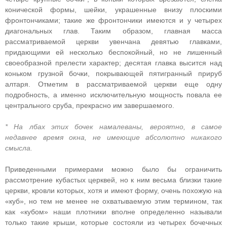
конической формы, шейки, украшенные внизу плоскими
фронтончиками; такие же фронтончики имеются и у четырех
диагональных глав. Таким образом, главная масса
рассматриваемой церкви увенчана девятью главками,
придающими ей несколько беспокойный, но не лишенный
своеобразной прелести характер; десятая главка высится над
коньком грузной бочки, покрывающей пятигранный прируб
алтаря. Отметим в рассматриваемой церкви еще одну
подробность, а именно исключительную мощность повала ее
центрального сруба, прекрасно им завершаемого.
* На лбах этих бочек намалеваны, вероятно, в самое
недавнее время окна, не имеющие абсолютно никакого
смысла.
Приведенными примерами можно было бы ограничить
рассмотрение кубастых церквей, но к ним весьма близки такие
церкви, кровли которых, хотя и имеют форму, очень похожую на
«куб», но тем не менее не охватываемую этим термином, так
как «кубом» наши плотники вполне определенно называли
только такие крыши, которые состояли из четырех бочечных