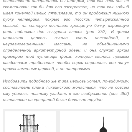
естественно завершалась бы шатром, так как весь низ ее
скомпонован как бы для его восприятия; но так как зодчий
имел конечной целью пятиглавие, то он продолжил нижнюю
рубку четверика, покрыл его плоской четырехскатной
крышей, на которую поставил крещатую бочку, играющую
роль подножия для вычурных главок (рис. 352). В целом
нелазская церковь вышла очень нескладной, с
неуравновешенными массами, не объединенными
определенной архитектурной идеей, и она служит ярким
примером той путаницы форм, которая явилась прямым
следствием требования, чтобы верхи строились «по чину»
прочих каменных церквей, а не шатровыми.
Изобразить подобного же типа церковь хотел, по-видимому,
составитель плана Тихвинского монастыря, что не совсем
ему удалось; поэтому угадать в его изображении (рис. 353)
пятиглавие на крещатой бочке довольно трудно.