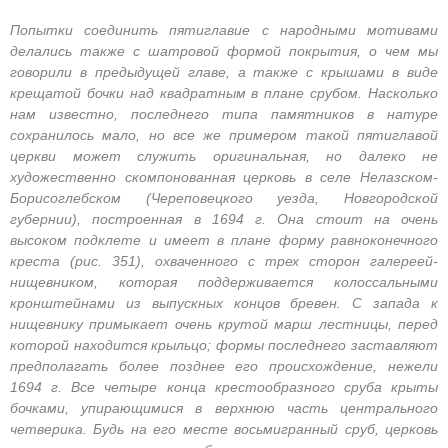
Попытки соединить пятиглавие с народными мотивами
делались также с шатровой формой покрытия, о чем мы
говорили в предыдущей главе, а также с крышами в виде
крещатой бочки над квадратным в плане срубом. Насколько
нам известно, последнего типа памятников в натуре
сохранилось мало, но все же примером такой пятиглавой
церкви может служить оригинальная, но далеко не
художественно скомпонованная церковь в селе Нелазском-
Борисоглебском (Череповецкого уезда, Новгородской
губернии), построенная в 1694 г. Она стоит на очень
высоком подклете и имеет в плане форму равноконечного
креста (рис. 351), охваченного с трех сторон галереей-
нищевником, которая поддерживается колоссальными
кронштейнами из выпускных концов бревен. С запада к
нищевнику примыкает очень крутой марш лестницы, перед
которой находится крыльцо; формы последнего заставляют
предполагать более позднее его происхождение, нежели
1694 г. Все четыре конца крестообразного сруба крыты
бочками, упирающимися в верхнюю часть центрального
четверика. Будь на его месте восьмигранный сруб, церковь