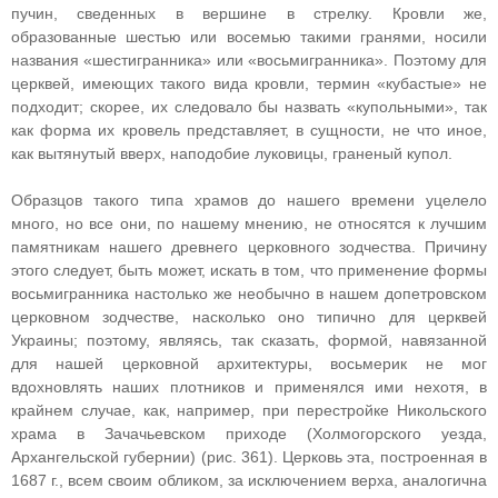
пучин, сведенных в вершине в стрелку. Кровли же,
образованные шестью или восемью такими гранями, носили
названия «шестигранника» или «восьмигранника». Поэтому для
церквей, имеющих такого вида кровли, термин «кубастые» не
подходит; скорее, их следовало бы назвать «купольными», так
как форма их кровель представляет, в сущности, не что иное,
как вытянутый вверх, наподобие луковицы, граненый купол.
Образцов такого типа храмов до нашего времени уцелело
много, но все они, по нашему мнению, не относятся к лучшим
памятникам нашего древнего церковного зодчества. Причину
этого следует, быть может, искать в том, что применение формы
восьмигранника настолько же необычно в нашем допетровском
церковном зодчестве, насколько оно типично для церквей
Украины; поэтому, являясь, так сказать, формой, навязанной
для нашей церковной архитектуры, восьмерик не мог
вдохновлять наших плотников и применялся ими нехотя, в
крайнем случае, как, например, при перестройке Никольского
храма в Зачачьевском приходе (Холмогорского уезда,
Архангельской губернии) (рис. 361). Церковь эта, построенная в
1687 г., всем своим обликом, за исключением верха, аналогична